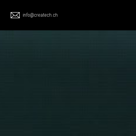
1
info@createch.ch