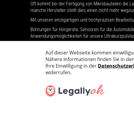
Oft kommt bei der Fertigung von Mikrobauteilen die L
manche Hersteller stellt dies einen nicht mehr wegz
Mit unseren einzigartigen und hochpräzisen Bearbei
Bohrungen für Hörgeräte, Sensoren für die Automobili
Anwendungsmöglichkeiten für unsere Ultrakurzpulslas