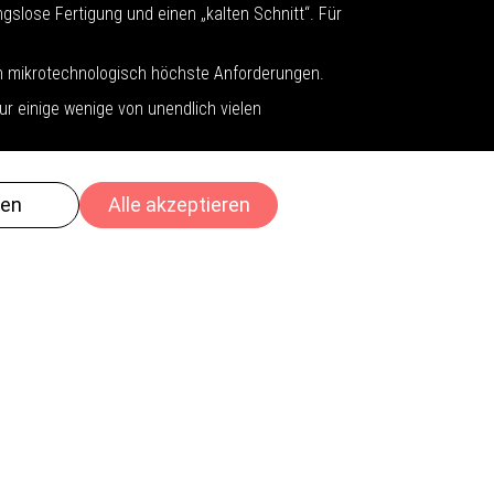
gslose Fertigung und einen „kalten Schnitt“. Für
h mikrotechnologisch höchste Anforderungen.
r einige wenige von unendlich vielen