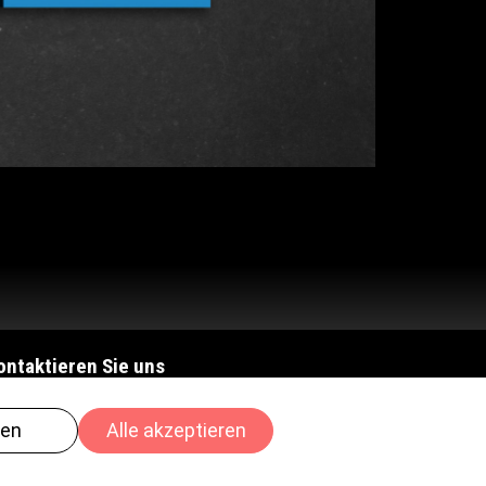
ontaktieren Sie uns
l.
+41 62 919 41 21
nfo@createch.ch