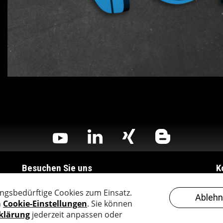
Besuchen Sie uns
K
createch ag
Te
Gaswerkstrasse 92
i
4900 Langenthal