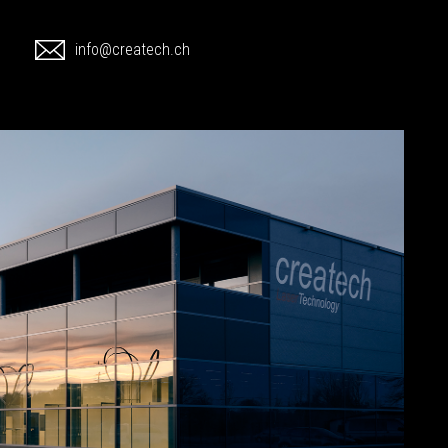
1
info@createch.ch